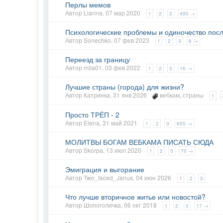
Перлы мемов
Автор
Lianna
,
07 мар 2020
1
2
3
450 →
Психологические проблемы и одиночество посл
Автор
Sonechko
,
07 фев 2023
1
2
3
6 →
Переезд за границу
Автор
mila01
,
03 фев 2022
1
2
3
16 →
Лучшие страны (города) для жизни?
Автор
Катринка
,
31 янв 2026
вебкам
,
страны
1
Просто ТРЁП - 2
Автор
Elena
,
31 май 2021
1
2
3
655 →
МОЛИТВЫ БОГАМ ВЕБКАМА ПИСАТЬ СЮДА
Автор
Skorpa
,
13 июл 2020
1
2
3
70 →
Эмиграция и выгорание
Автор
Two_faced_Janus
,
04 июн 2026
1
2
3
Что лучше вторичное житье или новостой?
Автор
Шопоголичка
,
06 окт 2018
1
2
3
17 →