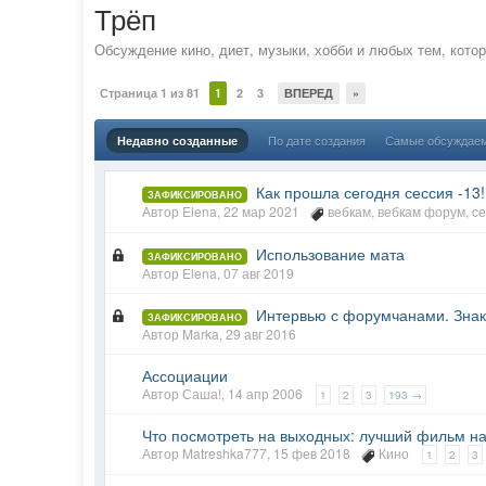
Трёп
Обсуждение кино, диет, музыки, хобби и любых тем, кото
Страница 1 из 81
1
2
3
ВПЕРЕД
»
По дате создания
Самые обсуждае
Недавно созданные
Как прошла сегодня сессия -13!
ЗАФИКСИРОВАНО
Автор
Elena
,
22 мар 2021
вебкам
,
вебкам форум
,
с
Использование мата
ЗАФИКСИРОВАНО
Автор
Elena
,
07 авг 2019
Интервью с форумчанами. Зна
ЗАФИКСИРОВАНО
Автор
Marka
,
29 авг 2016
Ассоциации
Автор
Саша!
,
14 апр 2006
1
2
3
193 →
Что посмотреть на выходных: лучший фильм на
Автор
Matreshka777
,
15 фев 2018
Кино
1
2
3