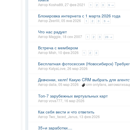
Автор
Kosha89
,
27 фев 2021
1
2
3
9 →
Блокировка интернета с 1 марта 2026 года
Автор
Zeerlili
,
05 янв 2026
1
2
3
6 →
Что нас радует
Автор
Maggie
,
18 сен 2007
1
2
3
26 →
Встреча с мембером
Автор
Mish
,
10 фев 2026
1
2
3
Бесплатная фотосессия (Новосибирск) Требую
Автор
KatyaLove
,
26 мар 2026
Девчонки, хелп! Какую CRM выбрать для агентс
Автор
dalia
,
05 мар 2026
crm onlyfans
,
автоматизац
Топ-7 зарубежных виртуальных карт​
Автор
vova777
,
16 мар 2026
Как себя вести и что ответить
Автор
Two_faced_Janus
,
13 фев 2026
35+и заработки....