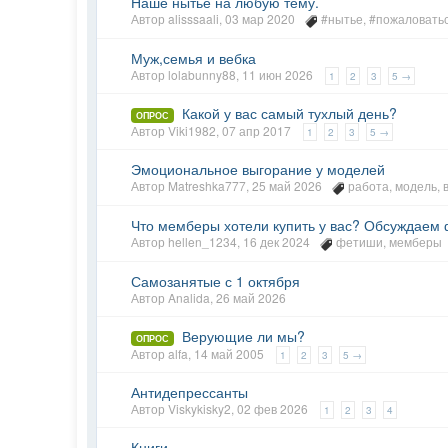
Наше нытье на любую тему.
Автор
alisssaali
,
03 мар 2020
#нытье
,
#пожаловать
Муж,семья и вебка
Автор
lolabunny88
,
11 июн 2026
1
2
3
5 →
Какой у вас самый тухлый день?
ОПРОС
Автор
Viki1982
,
07 апр 2017
1
2
3
5 →
Эмоциональное выгорание у моделей
Автор
Matreshka777
,
25 май 2026
работа
,
модель
,
Что мемберы хотели купить у вас? Обсуждаем
Автор
hellen_1234
,
16 дек 2024
фетиши
,
мемберы
Самозанятые с 1 октября
Автор
Analida
,
26 май 2026
Верующие ли мы?
ОПРОС
Автор
alfa
,
14 май 2005
1
2
3
5 →
Антидепрессанты
Автор
Viskykisky2
,
02 фев 2026
1
2
3
4
Книги