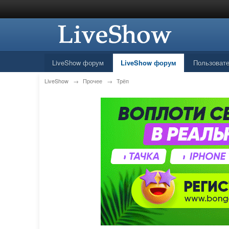
LiveShow форум
LiveShow форум
Пользоват
LiveShow
→
Прочее
→
Трёп