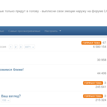
рые только придут в голову - выплесни свои эмоции наружу на форуме L
мые
Самые просматриваемые
Настроить
67 
ГОРЯЧАЯ ТЕМА
ессия
6 580 154
1
2
3
3371 →
30 958
комимся ближе!
44 406
3 
ГОРЯЧАЯ ТЕМА
245 641
 Ваш взгляд?
3 
ГОРЯЧАЯ ТЕМА
215 324
153 →