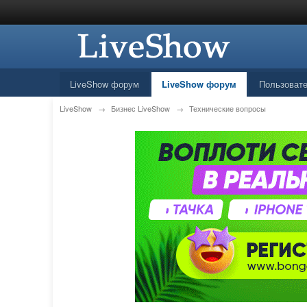
LiveShow форум
LiveShow форум
Пользоват
LiveShow
→
Бизнес LiveShow
→
Технические вопросы