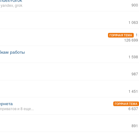
andex+Grok
900
,
yandex
,
grok
1 063
1 
ГОРЯЧАЯ ТЕМА
126 699
бкам работы
1 598
987
1 451
ернета
ГОРЯЧАЯ ТЕМА
 приватов
и 8 еще...
6 637
891