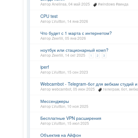
Автор
Anelinsa
,
04 май 2025
#windows #винда
CPU test
Автор
LVuitton
,
14 янв 2026
Что будет с 1 марта с интернетом?
Автор
Zeerlili
,
05 янв 2026
ноутбук или стационарный комп?
Автор
Zeerlili
,
14 окт 2025
1
2
3
iperf
Автор
LVuitton
,
15 сен 2023
Webcambot - Telegram-бот для вебкам студий 
Автор
webcambot
,
05 июн 2025
телеграм
,
бот
,
вебк
Мессенджеры
Автор
LVuitton
,
10 ноя 2025
Бесплатные VPN расширения
Автор
LVuitton
,
15 июл 2025
Объектив на Айфон