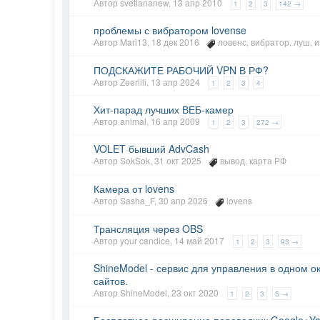
Автор
svetlananew
,
13 апр 2010
1
2
3
142 →
проблемы с вибратором lovense
Автор
Mari13
,
18 дек 2016
ловенс
,
вибратор
,
луш
,
и
ПОДСКАЖИТЕ РАБОЧИЙ VPN В РФ?
Автор
Zeerlili
,
13 апр 2024
1
2
3
4
Хит-парад лучших ВЕБ-камер
Автор
animal
,
16 апр 2009
1
2
3
272 →
VOLET бывший AdvCash
Автор
SokSok
,
31 окт 2025
вывод
,
карта РФ
Камера от lovens
Автор
Sasha_F
,
30 апр 2026
lovens
Трансляция через OBS
Автор
your candice
,
14 май 2017
1
2
3
93 →
ShineModel - сервис для управления в одном о
сайтов.
Автор
ShineModel
,
23 окт 2020
1
2
3
5 →