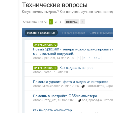
Технические вопросы
Какую камеру выбрать? Как получить лучшее качество вид
Страница 1 из 72
1
2
3
ВПЕРЕД
»
По дате создания
Самые обсуждае
Недавно созданные
ЗАФИКСИРОВАНО
Новый SplitCam - теперь можно транслировать
минимальной нагрузкой.
Автор
SplitCam
,
14 мар 2020
1
2
3
33 →
Как задавать вопрос
ЗАФИКСИРОВАНО
Автор
-Zoran-
,
16 апр 2006
Помогаю удалить фото и видео из интернета
Автор
MissCleaner
,
23 июл 2026
Шантажисты
,
Скр
Помощь в настройке OBS/компьютера
Автор
Crazy_cat
,
10 мар 2026
obs
,
просадка битре
как выбрать компьютер