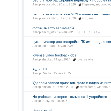
Бесплатное расширение переводчик Google+Y
Автор
webcambot
,
20 апр 2026
Переводчик
,
google
Бесплатные и платные VPN и полезные ссылки
Автор
webcambot
,
01 апр 2026
vpn
,
впн
фотик вместо вебкамеры
Автор
emily_kiss
,
14 май 2020
1
2
3
62 →
нужен мастер для настройки ПК именно для ве
Автор
old-n-bad
,
15 мар 2026
lovense video feedback obs
Автор
shaukai
,
14 дек 2024
lovense obs
Аудит ПК
Автор
LVuitton
,
22 янв 2025
Удаляем записи приватов, фото и видео из инт
Автор
dmcahub
,
26 мар 2025
camwhores
,
удаление
Не работает интернет только на 1 устройстве
Автор
Pretty
,
30 янв 2026
Винда хелп!