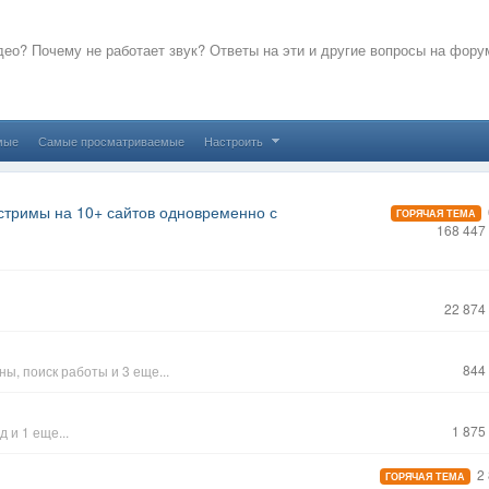
ео? Почему не работает звук? Ответы на эти и другие вопросы на фору
мые
Самые просматриваемые
Настроить
 стримы на 10+ сайтов одновременно с
ГОРЯЧАЯ ТЕМА
168 447
22 874
844
ины
,
поиск работы
и 3 еще...
1 875
йд
и 1 еще...
2 
ГОРЯЧАЯ ТЕМА