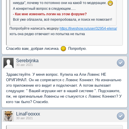
никуда", почему то потоянно они на какой то модерации.
А конкретный вопрос в следующем......
- Как мне изменить логин на этом форуме?
Всё уже облазила, всё перепробовала, и поиск не помогает!
Попробуйте написать модеру
https://liveshow.ru/user/32954-elena/
хоть она редко отвечает но попытка не пытка
Спасибо вам, добрая лисичка.
Попробую.
Serebrjnka
30 авг 2021
Здравствуйте. У меня вопрос. Купила на Али Ловенс НЕ
ОРИГИНАЛ. Он не сопрягается с Ловенс Коннект. Но изначально
это приложение его видит и подключает. А потом вылезает
следущее: " Вашей игрушки нет в нашей системе ". Подскажите,
пж, не оригинальные Ловенсы не стыкуются с Ловенс Коннект? У
кого так было? Спасибо.
LinaFooxxx
30 авг 2021