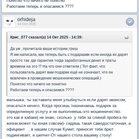
Понятно что ничего не понятно
Работаем теперь и опасаемся ????
orhideja
14 Oct 2025
Крис_077 сказал(а) 14 Окт 2025 - 14:39:
Да уж , прочитала ваши истории,треш
Я им написала, как теперь быть с подарками если иногда их дарят
просто так ,где гарантия тогда заработанных денег и траты
времени на это !? На что они ответили ( Тот факт, что
пользователь дарит вам подарки ещё не означает, что он
вовлечен в проведение мошеннических операций.)
Понятно что ничего не понятно
Работаем теперь и опасаемся ????
малышка, ты заставила меня улыбнуться.если дарят авансом,
опасаться нечего. Когда просишь /назначаешь подарок за
определенную услугу и не выполняешь-это мошенничество.
это как в кабаке( не знаю, сколько у тебя за спиной пробега по
жизни,может ты юная совсем)- сидишь такая самодостаточная, а
официант , в нашем случае Кумит, приносит тебе брют .
подмигивает, и шепчет-От нашего стола вашему столу!