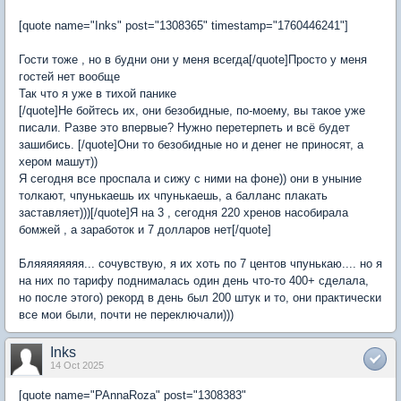
[quote name="Inks" post="1308365" timestamp="1760446241"]
Гости тоже , но в будни они у меня всегда[/quote]Просто у меня
гостей нет вообще
Так что я уже в тихой панике
[/quote]Не бойтесь их, они безобидные, по-моему, вы такое уже
писали. Разве это впервые? Нужно перетерпеть и всё будет
зашибись. [/quote]Они то безобидные но и денег не приносят, а
хером машут))
Я сегодня все проспала и сижу с ними на фоне)) они в уныние
толкают, чпунькаешь их чпунькаешь, а балланс плакать
заставляет)))[/quote]Я на 3 , сегодня 220 хренов насобирала
бомжей , а заработок и 7 долларов нет[/quote]
Бляяяяяяяя... сочувствую, я их хоть по 7 центов чпунькаю.... но я
на них по тарифу поднималась один день что-то 400+ сделала,
но после этого) рекорд в день был 200 штук и то, они практически
все мои были, почти не переключали)))
Inks
14 Oct 2025
[quote name="PAnnaRoza" post="1308383"