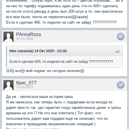
Бляяяяяяяя... сочувствую, я их хоть по 7 центов чпунькаю.... но я
на них по тарифу поднималась один день что-то 400+ сделала,
но после этого) рекорд в день был 200 штук и то, они практически
все мои были, почти не переключали)))[/quote]
Если я сделаю 400, то неделю на сайт не зайду ????????????
PAnnaRoza
14 Oct 2025
Inks сказал(а) 14 Окт 2025 - 14:18:
Если я сделаю 400, то неделю на сайт не зайду ????????????
115)) все))) мой подвиг на сегодня окончен)))
Крис_077
14 Oct 2025
Да уж , прочитала ваши истории,треш
Я им написала, как теперь быть с подарками если иногда их
дарят просто так ,где гарантия тогда заработанных денег и траты
времени на это !? На что они ответили ( Тот факт, что
пользователь дарит вам подарки ещё не означает, что он
вовлечен в проведение мошеннических операций.)