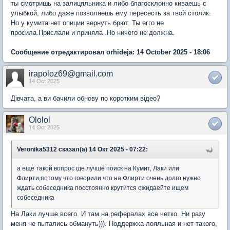
ты смотришь на залицяльника и либо благосклонно киваешь с
улыбкой, либо даже позволяешь ему пересесть за твой столик.
Но у кумита нет опиции вернуть брют. Ты егго не
просила.Прислали и приняла .Но ничего не должна.
Сообщение отредактировал orhideja: 14 October 2025 - 18:06
irapoloz69@gmail.com
14 Oct 2025
Дівчата, а ви бачили обнову по коротким відео?
Ololol
14 Oct 2025
Veronika5312 сказал(а) 14 Окт 2025 - 07:22:
а еще такой вопрос где лучше поиск на Кумит, Лаки или
Флирти,потому что говорили что на Флирти очень долго нужно
ждать собеседника посстоянно крутится ожидаейте ищем
собеседника
На Лаки лучше всего. И там на рефералах все четко. Ни разу
меня не пытались обмануть))). Поддержка лояльная и нет такого,