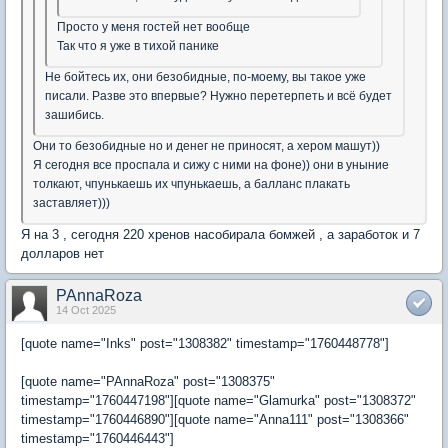
Просто у меня гостей нет вообще
Так что я уже в тихой панике
Не бойтесь их, они безобидные, по-моему, вы такое уже
писали. Разве это впервые? Нужно перетерпеть и всё будет
зашибись.
Они то безобидные но и денег не приносят, а хером машут))
Я сегодня все проспала и сижу с ними на фоне)) они в уныние
толкают, чпунькаешь их чпунькаешь, а балланс плакать
заставляет)))
Я на 3 , сегодня 220 хренов насобирала бомжей , а заработок и 7
долларов нет
PAnnaRoza
14 Oct 2025
[quote name="Inks" post="1308382" timestamp="1760448778"]
[quote name="PAnnaRoza" post="1308375"
timestamp="1760447198"][quote name="Glamurka" post="1308372"
timestamp="1760446890"][quote name="Anna111" post="1308366"
timestamp="1760446443"]