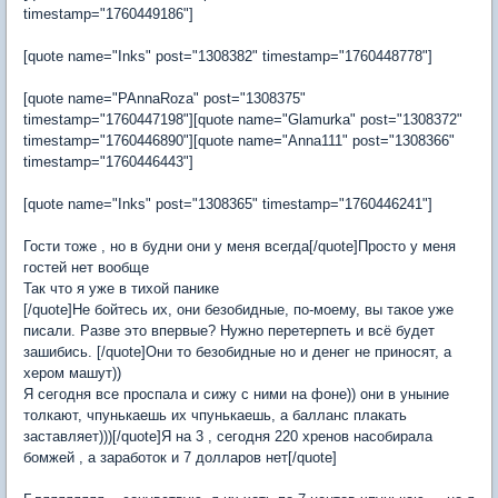
timestamp="1760449186"]
[quote name="Inks" post="1308382" timestamp="1760448778"]
[quote name="PAnnaRoza" post="1308375"
timestamp="1760447198"][quote name="Glamurka" post="1308372"
timestamp="1760446890"][quote name="Anna111" post="1308366"
timestamp="1760446443"]
[quote name="Inks" post="1308365" timestamp="1760446241"]
Гости тоже , но в будни они у меня всегда[/quote]Просто у меня
гостей нет вообще
Так что я уже в тихой панике
[/quote]Не бойтесь их, они безобидные, по-моему, вы такое уже
писали. Разве это впервые? Нужно перетерпеть и всё будет
зашибись. [/quote]Они то безобидные но и денег не приносят, а
хером машут))
Я сегодня все проспала и сижу с ними на фоне)) они в уныние
толкают, чпунькаешь их чпунькаешь, а балланс плакать
заставляет)))[/quote]Я на 3 , сегодня 220 хренов насобирала
бомжей , а заработок и 7 долларов нет[/quote]