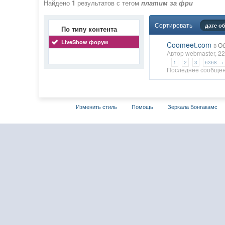
Найдено
1
результатов с тегом
платим за фри
Сортировать
дате о
По типу контента
LiveShow форум
Coomeet.com
в
Об
Автор
webmaster
, 2
1
2
3
6368 →
Последнее сообще
Изменить стиль
Помощь
Зеркала Бонгакамс