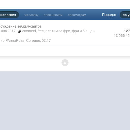
Порядок
заголовку
сообщениям
просмотрам
бновления
по 
суждение вебкам-сайтов
127
2 янв 2017
coomeet
,
free
,
платим за фри
,
фри
и 5 еще...
13 966 4
ние
PAnnaRoza
,
Сегодня, 03:17