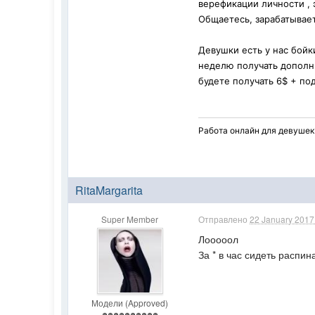
верефикации личности , 
Общаетесь, зарабатывае
Девушки есть у нас бойк
неделю получать дополни
будете получать 6$ + по
Работа онлайн для девушек!
RitaMargarita
Super Member
Отправлено
22 January 2017 
Лооооол
За * в час сидеть распин
Модели (Approved)