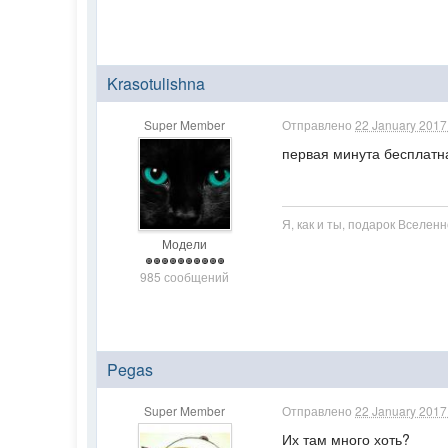
Krasotulishna
Super Member
Отправлено
22 January 2017 
первая минута бесплатна
Я, как и ты, подарок Вселен
Модели
985 сообщений
Pegas
Super Member
Отправлено
22 January 2017 
Их там много хоть?