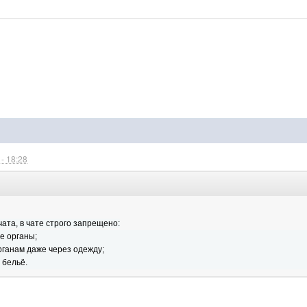
- 18:28
чата, в чате строго запрещено:
е органы;
рганам даже через одежду;
 бельё.