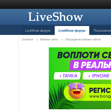
LiveShow форум
LiveShow форум
Пользоват
LiveShow
→
Вебкам-сайты
→
Обсуждение вебкам-сайтов