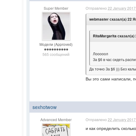
Super Member
Отправлено
22 January 2017 
webmaster сказал(а) 22 Ян
RitaMargarita сказал(а) 
Модели (Approved)
Лооооол
565 сообщений
За $6 в час сидеть расп
Да точно
За $6 ))) Без ка
Вы это сами написали, 
sexhotwow
Advanced Member
Отправлено
22 January 2017 
и как определить скольк