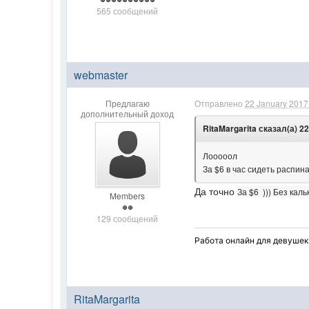
565 сообщений
webmaster
Предлагаю
Отправлено
22 January 2017 
дополнительный доход
RitaMargarita сказал(а) 22
Лооооол
За $6 в час сидеть распин
Да точно
За $6 ))) Без кал
Members
129 сообщений
Работа онлайн для девушек!
RitaMargarita