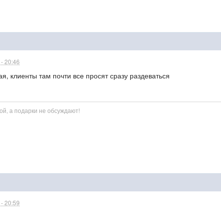
- 20:46
я, клиенты там почти все просят сразу раздеваться
ной, а подарки не обсуждают!
- 20:59