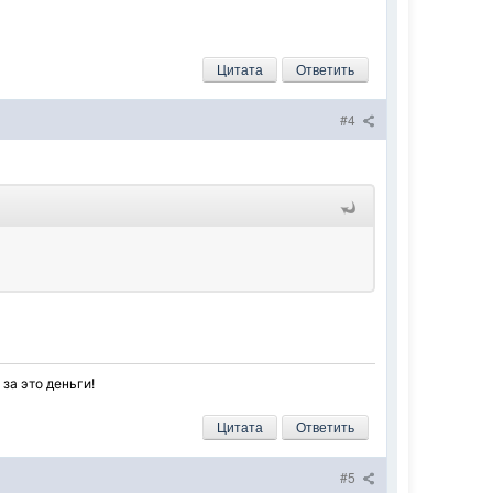
Цитата
Ответить
#4
за это деньги!
Цитата
Ответить
#5