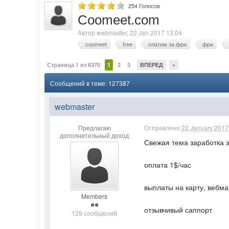
254
Голосов
Coomeet.com
Автор
webmaster
,
22 Jan 2017 13:04
coomeet
free
платим за фри
фри
Страница 1 из 6370
1
2
3
ВПЕРЕД
»
Сообщений в теме: 127387
webmaster
Предлагаю
Отправлено
22 January 2017 
дополнительный доход
Свежая тема заработка 
оплата 1$/час
выплаты на карту, вебма
Members
отзывчивый саппорт
129 сообщений