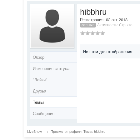
hibbhru
Регистрация: 02 окт 2018
Активность: Скрыто
OFFLINE
Нет тем для отображения
Обзор
Изменения статуса
"Лайки"
Друзья
Темы
Сообщения
LiveShow
→
Просмотр профиля: Темы: hibbhru