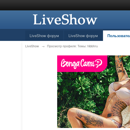
LiveShow форум
LiveShow форум
Пользовате
LiveShow
→
Просмотр профиля: Темы: hibbhru