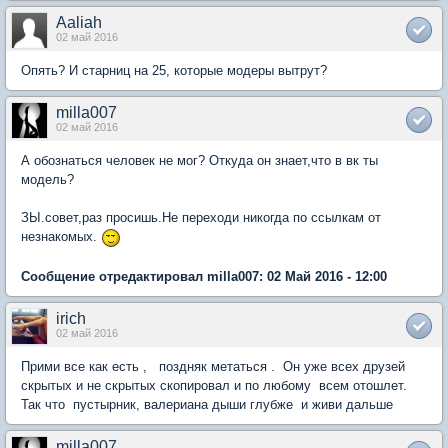
Aaliah
02 май 2016
Опять? И старниц на 25, которые модеры вытрут?
milla007
02 май 2016
А обознаться человек не мог? Откуда он знает,что в вк ты
модель?
ЗЫ.совет,раз просишь.Не переходи никогда по ссылкам от
незнакомых.
Сообщение отредактировал milla007: 02 Май 2016 - 12:00
irich
02 май 2016
Прими все как есть , поздняк метаться . Он уже всех друзей
скрытых и не скрытых скопировал и по любому всем отошлет.
Так что пустырник, валериана дыши глубже и живи дальше
milla007