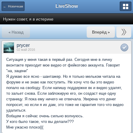
LiveShow
← Новичкам
Нужен совет, я в истерике
Назад
Вперёд
<
>
prycer
02 май 2016
Ситуация у меня такая в первый раз. Сегодня мне в личку
вконтакте приходит мое видео от фейкогово аккаунта. Говорит
"на, зацени"
Я думаю все ясно - шантажер. Но я только мельком читала на
форуме и не знаю как поступить. Не хочу что бы это видео
попало на свободу. Если напишу поддержке вк и видео удалят,
то зальет снова. Если заблокирую его, он создаст еще одну
страницу. Я пока ему ничего не отвечала. Уверена что денег
попросит, но если я их дам, это тоже не гарантия того что видео
удалиться.
Вобщем я сейчас очень сильно волнуюсь.
У кого было такое, что вы делали???
Мне ужасно плохо(((