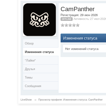
CamPanther
Регистрация: 29 июн 2026
Активность: 27 июл 202
OFFLINE
Изменения статуса
Обзор
Нет изменений статуса
Изменения статуса
"Лайки"
Друзья
Темы
Сообщения
LiveShow
→
Просмотр профиля: Изменения статуса: CamPanther