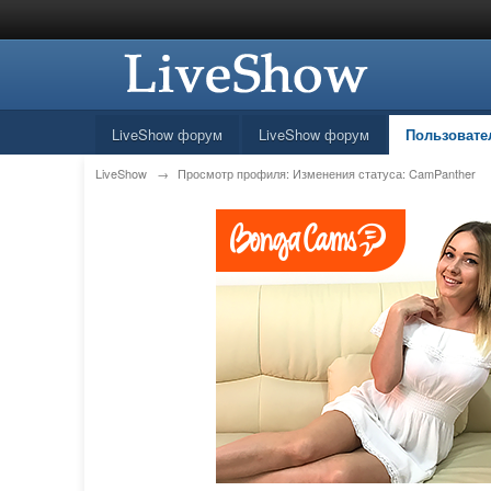
LiveShow форум
LiveShow форум
Пользовате
LiveShow
→
Просмотр профиля: Изменения статуса: CamPanther