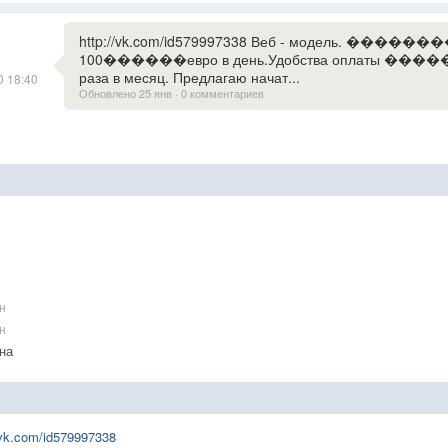
http://vk.com/id579997338 Веб - модель. �������
100������евро в день.Удобства оплаты ������ за
раза в месяц. Предлагаю начат...
0 18:40
Обновлено 25 янв · 0 комментариев
н
н
на
/vk.com/id579997338