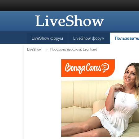
LiveShow форум
LiveShow форум
Пользовате
LiveShow
→
Просмотр профиля: Leonhard