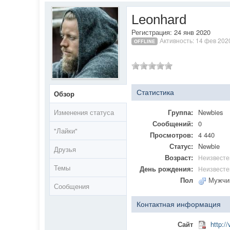
Leonhard
Регистрация: 24 янв 2020
Активность: 14 фев 202
OFFLINE
Статистика
Обзор
Изменения статуса
Группа:
Newbies
Сообщений:
0
"Лайки"
Просмотров:
4 440
Статус:
Newbie
Друзья
Возраст:
Неизвесте
Темы
День рождения:
Неизвесте
Пол
Мужчи
Сообщения
Контактная информация
Сайт
http:/