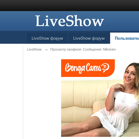
LiveShow форум
LiveShow форум
Пользовате
LiveShow
→
Просмотр профиля: Сообщения: N8vision