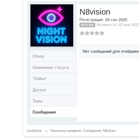
N8vision
Регистрация: 29 сен 2025
Активность: 02 ноя 202
OFFLINE
Нет сообщений для отображе
Обзор
Изменения статуса
"Лайки"
Друзья
Темы
Сообщения
LiveShow
→
Просмотр профиля: Сообщения: N8vision