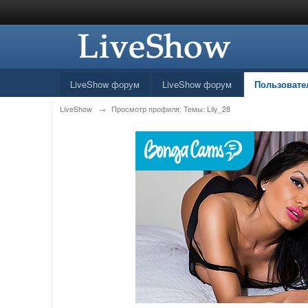
LiveShow форум
LiveShow форум
Пользовате
LiveShow
→
Просмотр профиля: Темы: Lily_28