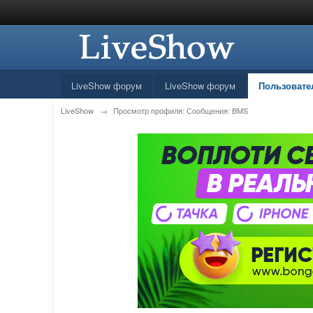
LiveShow форум
LiveShow форум
Пользовате
LiveShow
→
Просмотр профиля: Сообщения: BMS