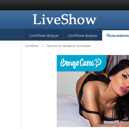
LiveShow форум
LiveShow форум
Пользовате
LiveShow
→
Просмотр профиля: kurasawa