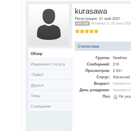
kurasawa
Регистрация: 21 май 2021
Активность: 25 июн 202
OFFLINE
Статистика
Обзор
Группа:
Newbies
Изменения статуса
Сообщений:
216
Просмотров:
2 631
"Лайки"
Статус:
Advanced
Возраст:
Неизвесте
Друзья
День рождения:
Неизвесте
Темы
Пол
Не ука
Сообщения