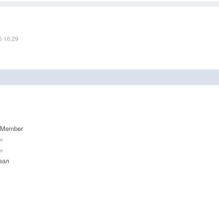
6 16:29
 Member
н
н
зал