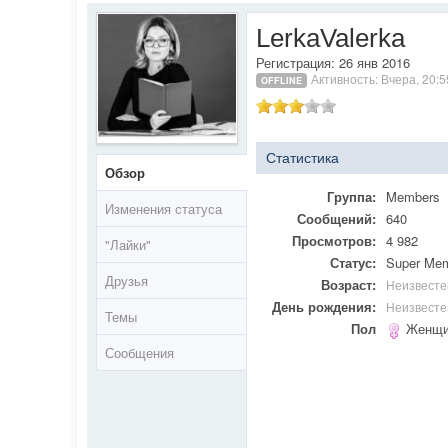
LerkaValerka
Регистрация: 26 янв 2016
Активность: Вчера, 20:5
OFFLINE
Статистика
Обзор
Группа:
Members
Изменения статуса
Сообщений:
640
Просмотров:
4 982
"Лайки"
Статус:
Super Me
Друзья
Возраст:
Неизвесте
День рождения:
Неизвесте
Темы
Пол
Женщи
Сообщения