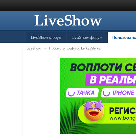
LiveShow форум
LiveShow форум
Пользовате
LiveShow
→
Просмотр профиля: LerkaValerka