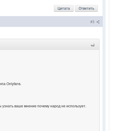
Цитата
Ответить
#3
па Onlyfans.
бы узнать ваше мнение почему народ не использует.