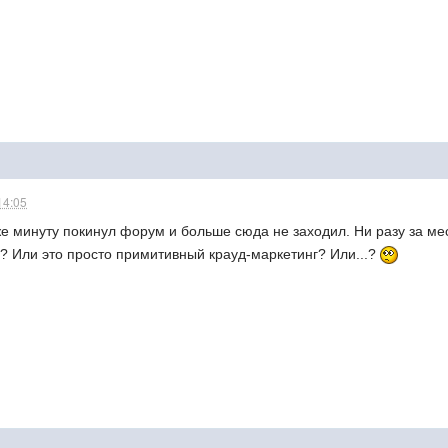
14:05
 же минуту покинул форум и больше сюда не заходил. Ни разу за м
? Или это просто примитивный крауд-маркетинг? Или...?