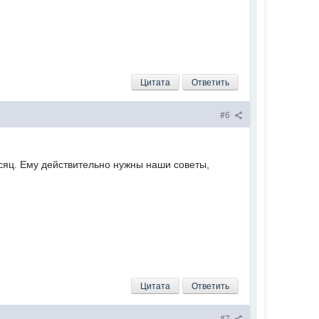
Цитата
Ответить
#6
есяц. Ему действительно нужны наши советы,
Цитата
Ответить
#7