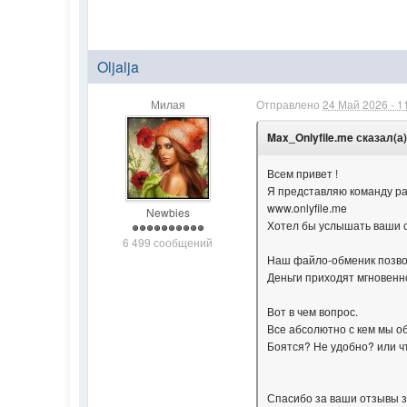
Oljalja
Милая
Отправлено
24 Май 2026 - 1
Max_Onlyfile.me сказал(а)
Всем привет !
Я представляю команду р
www.onlyfile.me
Newbies
Хотел бы услышать ваши 
6 499 сообщений
Наш файло-обменик позво
Деньги приходят мгновенн
Вот в чем вопрос.
Все абсолютно с кем мы об
Боятся? Не удобно? или ч
Спасибо за ваши отзывы 