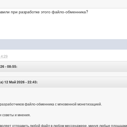
тавили при разработке этого файло-обменника?
14:29
26 - 08:55:
а) 12 Май 2026 - 22:43:
разработчиков файло-обменника с мгновенной монетизацией.
 советы и мнения.
оляет отправить любой файл в любом мессенджере, минуя любые площадки 