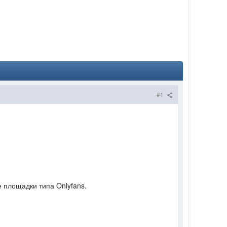
#1
площадки типа Onlyfans.