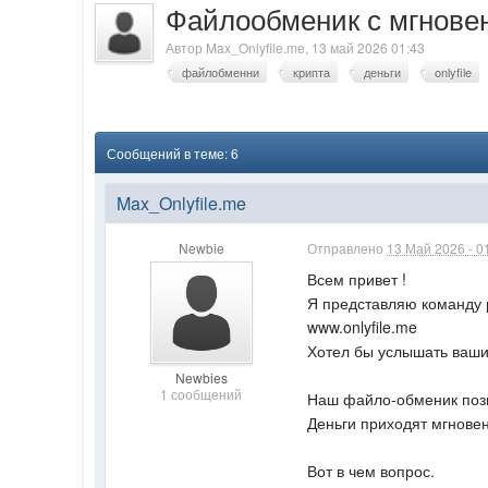
Файлообменик с мгновен
Автор
Max_Onlyfile.me
,
13 май 2026 01:43
файлобменни
крипта
деньги
onlyfile
Сообщений в теме: 6
Max_Onlyfile.me
Newbie
Отправлено
13 Май 2026 - 0
Всем привет !
Я представляю команду 
www.onlyfile.me
Хотел бы услышать ваши
Newbies
1 сообщений
Наш файло-обменик позв
Деньги приходят мгнове
Вот в чем вопрос.