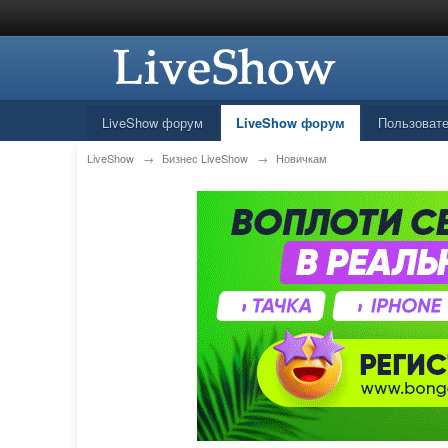
LiveShow форум
LiveShow форум
Пользоват
LiveShow
→
Бизнес LiveShow
→
Новичкам