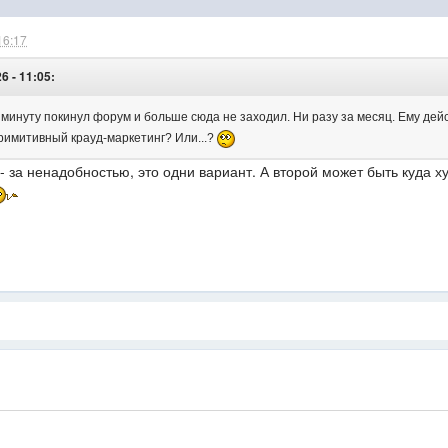
16:17
6 - 11:05:
е минуту покинул форум и больше сюда не заходил. Ни разу за месяц. Ему де
римитивный крауд-маркетинг? Или...?
- за ненадобностью, это одни вариант. А второй может быть куда х