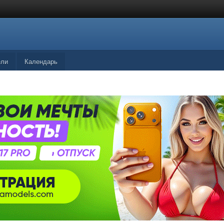
ели
Календарь