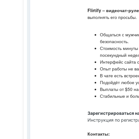
Flirtify – видеочат-рул
выполнять его просьбы.
Общаться с мужчин
безопасность.
Стоимость минуты 
посекундный недел
Интерфейс сайта о
Опыт работы не ва
В чате есть встро
Подойдёт любое ус
Выплаты от $50 на 
Стабильные и бол
Зарегистрироваться на 
Инструкция по регистрац
Контакты: