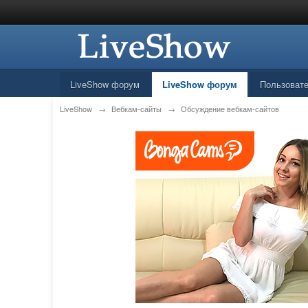
LiveShow форум
LiveShow форум
Пользоват
LiveShow
→
Вебкам-сайты
→
Обсуждение вебкам-сайтов