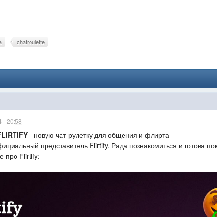
а
chatroulette
 - 20:58
FLIRTIFY
- новую чат-рулетку для общения и флирта!
фициальный представитель Flirtify. Рада познакомиться и готова 
про Flirtify: