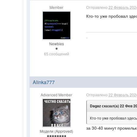
Member
Отправлено
22 Февраль 2024
Кто-то уже пробовал зде
-
Newbies
65 сообщений
Alinka777
Advanced Member
Отправлено
22 Февраль 2024
Dagaz сказал(а) 22 Фев 20
Кто-то уже пробовал здес
за 30-40 минут промельк
Модели (Approved)