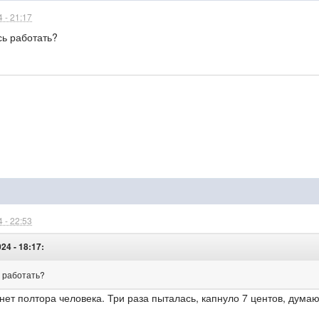
 - 21:17
сь работать?
 - 22:53
24 - 18:17:
ь работать?
нет полтора человека. Три раза пыталась, капнуло 7 центов, дума