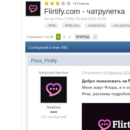
13
Голосов
Flirtify.com - чатрулетка
Автор
Flora_Flirtify
,
09 фев 2024 20:58
flirtify
flirtify.com
чатрулетка
чат рулетк
Страница 1 из 35
1
2
3
ВПЕРЕД
»
Сообщений в теме: 692
Flora_Flirtify
Advanced Member
Отправлено
09 Февраль 2024
Добро пожаловать на 
Меня зовут Флора, и я о
Итак, расскажу подробнее 
Newbies
152 сообщений