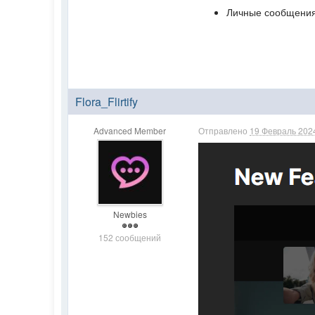
Личные сообщени
Flora_Flirtify
Advanced Member
Отправлено
19 Февраль 2024
Newbies
152 сообщений