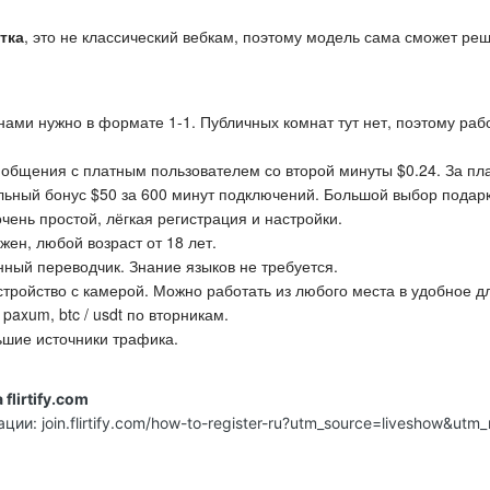
етка
, это не классический вебкам, поэтому модель сама сможет реш
ами нужно в формате 1-1. Публичных комнат тут нет, поэтому рабо
общения с платным пользователем со второй минуты $0.24. За пл
ьный бонус $50 за 600 минут подключений. Большой выбор подарко
чень простой, лёгкая регистрация и настройки.
жен, любой возраст от 18 лет.
енный переводчик. Знание языков не требуется.
тройство с камерой. Можно работать из любого места в удобное д
paxum, btc / usdt по вторникам.
ьшие источники трафика.
flirtify.com
ии: join.flirtify.com/how-to-register-ru?utm_source=liveshow&ut