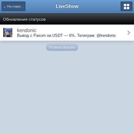
LiveShow
← На главную
Обновления статусов
kendonic
Вывод с Paxum на USDT — 6%. Teлеграм: @kendonic
Полная версия