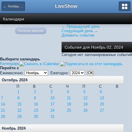
LiveShow
← Ноябрь 2024
Календари
← Предыдущий день
Полная версия
Следующий день →
Добавить событие
События для Ноябрь 02, 2024
Сегодня нет запланированных событий
Выберите календарь
Календарь
Перейти к
Ежемесячно:
Ежегодно:
Октябрь 2024
П
В
С
Ч
П
С
В
1
2
3
4
5
6
7
8
9
10
11
12
13
14
15
16
17
18
19
20
21
22
23
24
25
26
27
28
29
30
31
Ноябрь 2024