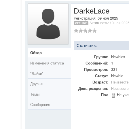
DarkeLace
Регистрация: 09 ноя 2025
Активность: 10 ноя 202
OFFLINE
Статистика
Обзор
Группа:
Newbies
Изменения статуса
Сообщений:
1
Просмотров:
331
"Лайки"
Статус:
Newbie
Возраст:
Неизвесте
Друзья
День рождения:
Неизвесте
Темы
Пол
Не ука
Сообщения