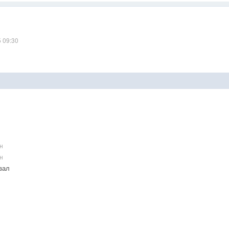
5 09:30
н
н
зал