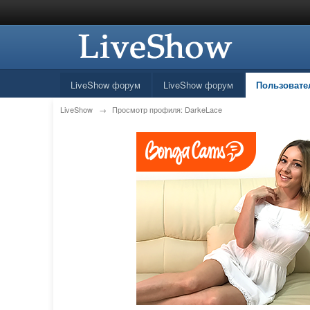
LiveShow форум
LiveShow форум
Пользовате
LiveShow
→
Просмотр профиля: DarkeLace