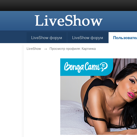
LiveShow форум
LiveShow форум
Пользовате
LiveShow
→
Просмотр профиля: Картинка