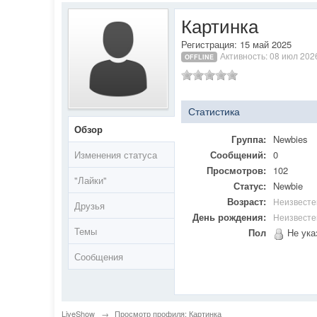
Картинка
Регистрация: 15 май 2025
Активность: 08 июл 202
OFFLINE
Статистика
Обзор
Группа:
Newbies
Изменения статуса
Сообщений:
0
Просмотров:
102
"Лайки"
Статус:
Newbie
Возраст:
Неизвесте
Друзья
День рождения:
Неизвесте
Темы
Пол
Не ука
Сообщения
LiveShow
→
Просмотр профиля: Картинка