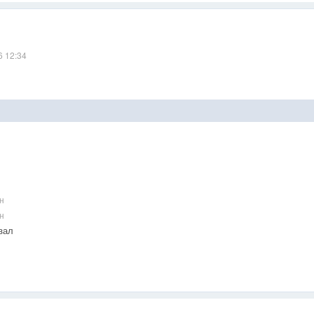
6 12:34
н
н
зал