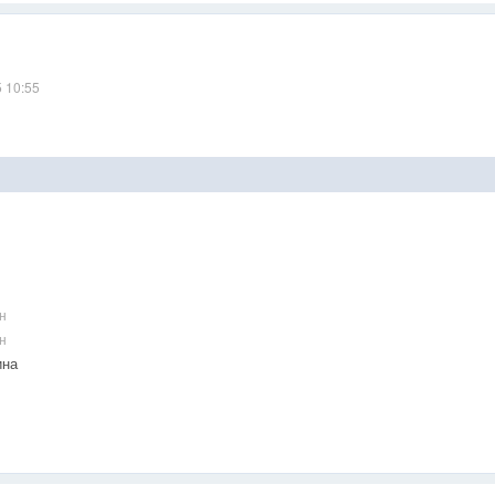
5 10:55
н
н
на