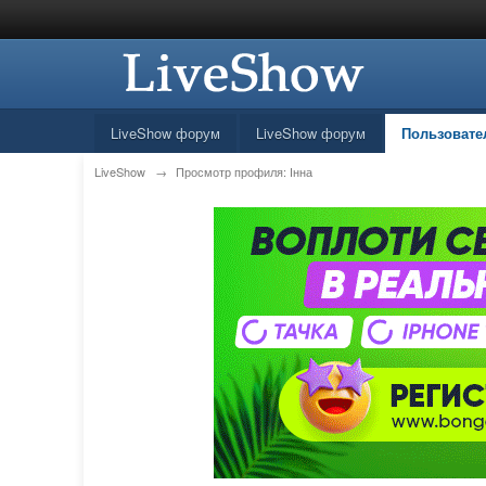
LiveShow форум
LiveShow форум
Пользовате
LiveShow
→
Просмотр профиля: Інна