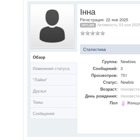
Інна
Регистрация: 22 янв 2025
Активность: 03 ноя 202
OFFLINE
Статистика
Обзор
Группа:
Newbies
Изменения статуса
Сообщений:
2
Просмотров:
751
"Лайки"
Статус:
Newbie
Возраст:
Неизвесте
Друзья
День рождения:
Неизвесте
Темы
Пол
Женщи
Сообщения