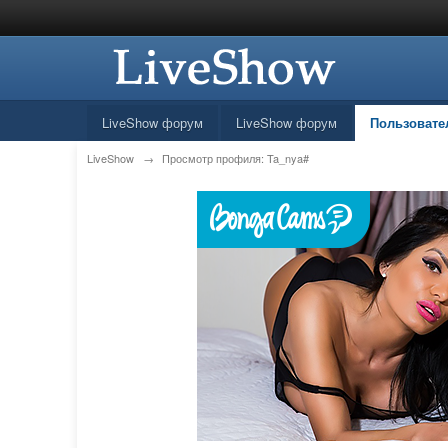
LiveShow форум
LiveShow форум
Пользовате
LiveShow
→
Просмотр профиля: Ta_nya#