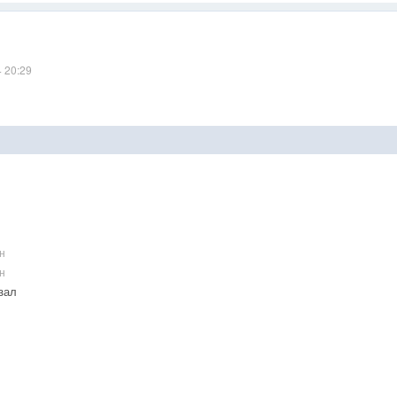
4 20:29
н
н
зал