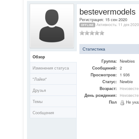
bestevermodels
Регистрация: 15 сен 2020
Активность: 11 дек 2020
OFFLINE
Статистика
Обзор
Группа:
Newbies
Изменения статуса
Сообщений:
2
Просмотров:
1 936
"Лайки"
Статус:
Newbie
Возраст:
Неизвесте
Друзья
День рождения:
Неизвесте
Темы
Пол
Не ука
Сообщения