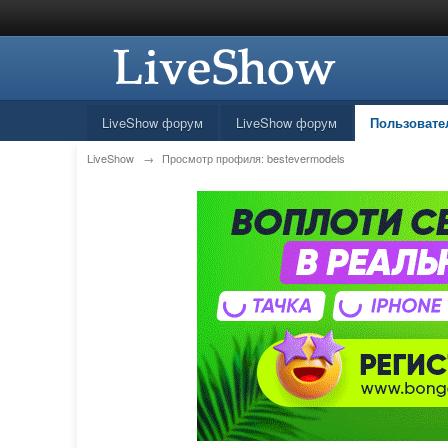
LiveShow форум
LiveShow форум
Пользовате
LiveShow
→
Просмотр профиля: bestevermodels