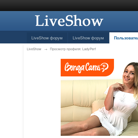
LiveShow форум
LiveShow форум
Пользовате
LiveShow
→
Просмотр профиля: LadyPerf