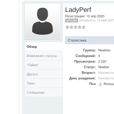
LadyPerf
Регистрация: 10 апр 2020
Активность: 13 май 202
OFFLINE
Статистика
Обзор
Группа:
Newbies
Изменения статуса
Сообщений:
9
Просмотров:
2 220
"Лайки"
Статус:
Newbie
Возраст:
Неизвесте
Друзья
День рождения:
Неизвесте
Темы
Пол
Женщи
Сообщения