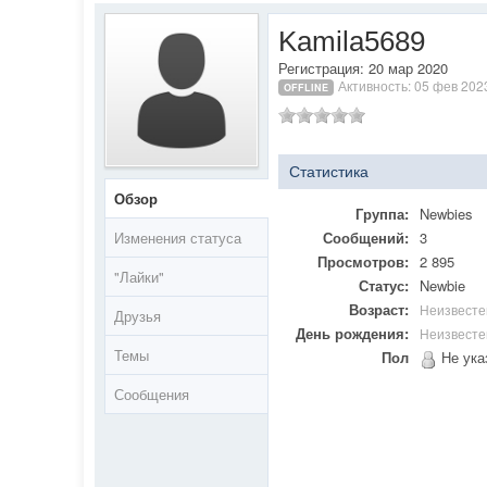
Kamila5689
Регистрация: 20 мар 2020
Активность: 05 фев 202
OFFLINE
Статистика
Обзор
Группа:
Newbies
Изменения статуса
Сообщений:
3
Просмотров:
2 895
"Лайки"
Статус:
Newbie
Возраст:
Неизвесте
Друзья
День рождения:
Неизвесте
Темы
Пол
Не ука
Сообщения