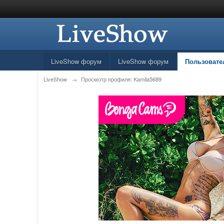
LiveShow форум
LiveShow форум
Пользовате
LiveShow
→
Просмотр профиля: Kamila5689