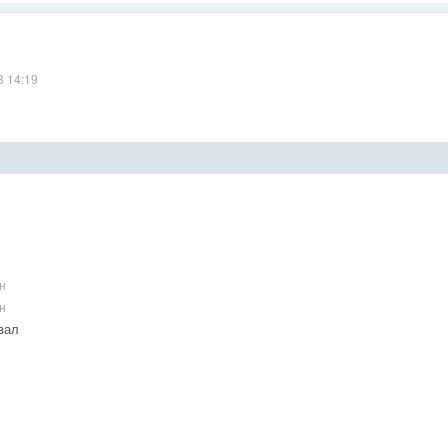
3 14:19
н
н
зал