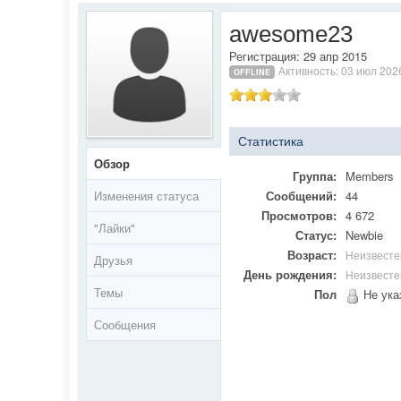
awesome23
Регистрация: 29 апр 2015
Активность: 03 июл 202
OFFLINE
Статистика
Обзор
Группа:
Members
Изменения статуса
Сообщений:
44
Просмотров:
4 672
"Лайки"
Статус:
Newbie
Возраст:
Неизвесте
Друзья
День рождения:
Неизвесте
Темы
Пол
Не ука
Сообщения