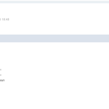
6 18:48
н
н
зал