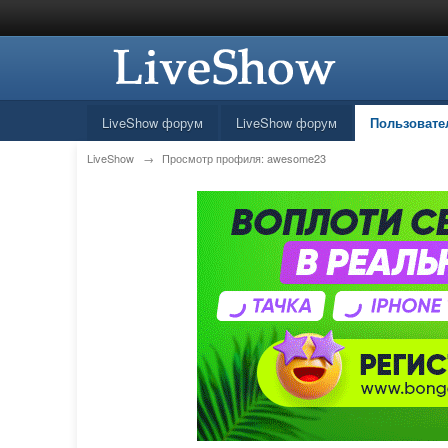
LiveShow форум
LiveShow форум
Пользовате
LiveShow
→
Просмотр профиля: awesome23