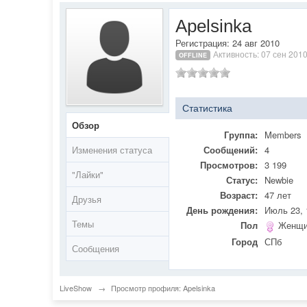
Apelsinka
Регистрация: 24 авг 2010
Активность: 07 сен 2010
OFFLINE
Статистика
Обзор
Группа:
Members
Изменения статуса
Сообщений:
4
Просмотров:
3 199
"Лайки"
Статус:
Newbie
Возраст:
47 лет
Друзья
День рождения:
Июль 23, 
Темы
Пол
Женщи
Город
СПб
Сообщения
LiveShow
→
Просмотр профиля: Apelsinka