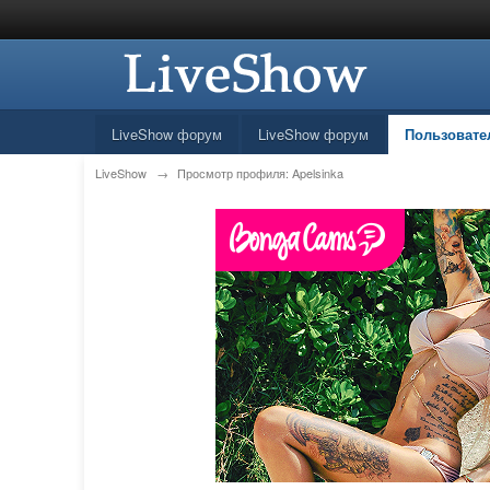
LiveShow форум
LiveShow форум
Пользовате
LiveShow
→
Просмотр профиля: Apelsinka