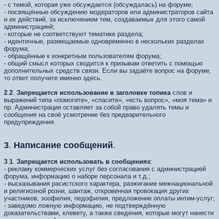
- с темой, которая уже обсуждается (обсуждалась) на форуме;
- посвящённые обсуждению модераторов или администраторов сайта
и их действий, за исключением тем, создаваемых для этого самой
администрацией;
- которые не соответствуют тематике раздела;
- идентичные, размещаемые одновременно в нескольких разделах
форума;
- обращённые к конкретным пользователям форума;
- общий смысл которых сводится к призывам ответить с помощью
дополнительных средств связи. Если вы задаёте вопрос на форуме,
то ответ получите именно здесь.
2
.
2
.
Запрещается использование в заголовке топика
слов и
выражений типа «помогите», «спасите», «есть вопрос», «моя тема» и
пр. Администрация оставляет за собой право удалять темы и
сообщения на своё усмотрение без предварительного
предупреждения.
3
.
Написание сообщений
.
3
.
1
.
Запрещается использовать в сообщениях
:
- рекламу коммерческих услуг без согласования с администрацией
форума, информацию о наборе персонала и т.д.;
- высказывания расистского характера, разжигание межнациональной
и религиозной розни, шантаж, откровенная провокация других
участников, зоофилия, педофилия, предложение оплаты интим-услуг;
- заведомо ложную информацию, не подтверждённую
доказательствами, клевету, а также сведения, которые могут нанести