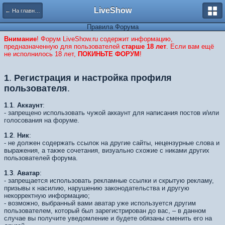
LiveShow
← На главную
Правила Форума
Внимание
! Форум LiveShow.ru содержит информацию,
предназначенную для пользователей
старше 18 лет
. Если вам ещё
не исполнилось 18 лет,
ПОКИНЬТЕ ФОРУМ
!
1
.
Регистрация и настройка профиля
пользователя
.
1
.
1
.
Аккаунт
:
- запрещено использовать чужой аккаунт для написания постов и/или
голосования на форуме.
1
.
2
.
Ник
:
- не должен содержать ссылок на другие сайты, нецензурные слова и
выражения, а также сочетания, визуально схожие с никами других
пользователей форума.
1
.
3
.
Аватар
:
- запрещается использовать рекламные ссылки и скрытую рекламу,
призывы к насилию, нарушению законодательства и другую
некорректную информацию;
- возможно, выбранный вами аватар уже используется другим
пользователем, который был зарегистрирован до вас, – в данном
случае вы получите уведомление и будете обязаны сменить его на