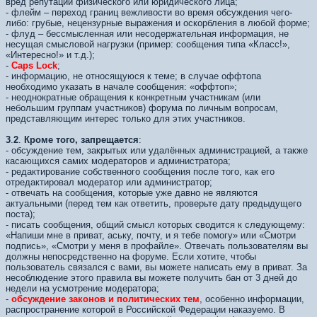
вред репутации физического или юридического лица;
- флейм – переход границ вежливости во время обсуждения чего-
либо: грубые, нецензурные выражения и оскорбления в любой форме;
- флуд – бессмысленная или несодеpжательная информация, не
несущая смысловой нагрузки (пример: сообщения типа «Класс!»,
«Интересно!» и т.д.);
-
Caps Lock
;
- информацию, не относящуюся к теме; в случае оффтопа
необходимо указать в начале сообщения: «оффтоп»;
- неоднократные обращения к конкретным участникам (или
небольшим группам участников) форума по личным вопросам,
представляющим интерес только для этих участников.
3
.
2
.
Кроме того, запрещается
:
- обсуждение тем, закрытых или удалённых администрацией, а также
касающихся самих модераторов и администратора;
- редактирование собственного сообщения после того, как его
отредактировал модератор или администратор;
- отвечать на сообщения, которые уже давно не являются
актуальными (перед тем как ответить, проверьте дату предыдущего
поста);
- писать сообщения, общий смысл которых сводится к следующему:
«Напиши мне в приват, аську, почту, и я тебе помогу» или «Смотри
подпись», «Смотри у меня в профайле». Отвечать пользователям вы
должны непосредственно на форуме. Если хотите, чтобы
пользователь связался с вами, вы можете написать ему в приват. За
несоблюдение этого правила вы можете получить бан от 3 дней до
недели на усмотрение модератора;
-
обсуждение законов и политических тем
, особенно информации,
распространение которой в Российской Федерации наказуемо. В