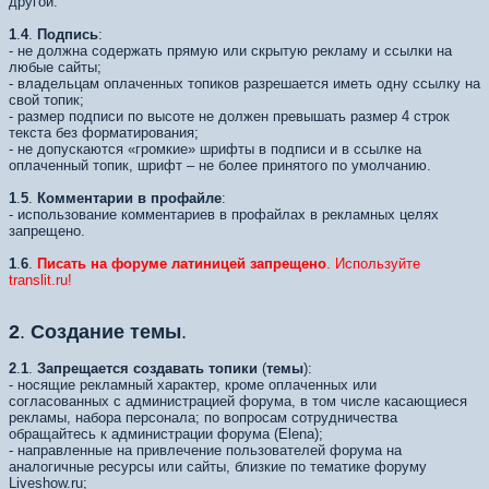
другой.
1
.
4
.
Подпись
:
- не должна содержать прямую или скрытую рекламу и ссылки на
любые сайты;
- владельцам оплаченных топиков разрешается иметь одну ссылку на
свой топик;
- размер подписи по высоте не должен превышать размер 4 строк
текста без форматирования;
- не допускаются «громкие» шрифты в подписи и в ссылке на
оплаченный топик, шрифт – не более принятого по умолчанию.
1
.
5
.
Комментарии в профайле
:
- использование комментариев в профайлах в рекламных целях
запрещено.
1
.
6
.
Писать на форуме латиницей запрещено
. Используйте
translit.ru!
2
.
Создание темы
.
2
.
1
.
Запрещается создавать топики
(
темы
):
- носящие рекламный характер, кроме оплаченных или
согласованных с администрацией форума, в том числе касающиеся
рекламы, набора персонала; по вопросам сотрудничества
обращайтесь к администрации форума (Elena);
- направленные на привлечение пользователей форума на
аналогичные ресурсы или сайты, близкие по тематике форуму
Liveshow.ru;