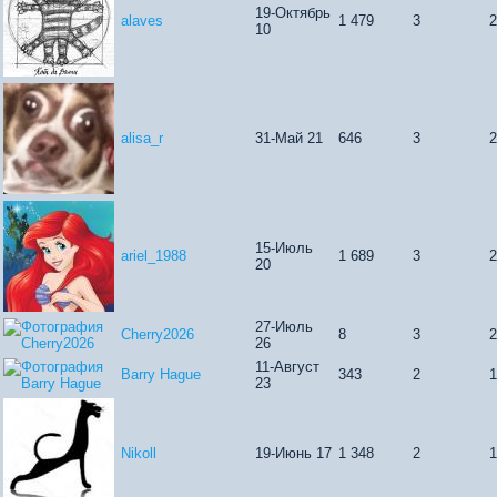
19-Октябрь
alaves
1 479
3
10
alisa_r
31-Май 21
646
3
15-Июль
ariel_1988
1 689
3
20
27-Июль
Cherry2026
8
3
26
11-Август
Barry Hague
343
2
23
Nikoll
19-Июнь 17
1 348
2