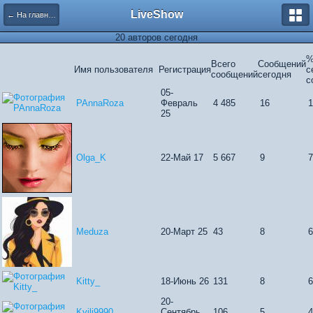
LiveShow
← На главную
20 авторов сегодня
Всего
Сообщений
Имя пользователя
Регистрация
с
сообщений
сегодня
с
05-
PAnnaRoza
Февраль
4 485
16
25
Olga_K
22-Май 17
5 667
9
Meduza
20-Март 25
43
8
Kitty_
18-Июнь 26
131
8
20-
Kyili9990
Сентябрь
106
5