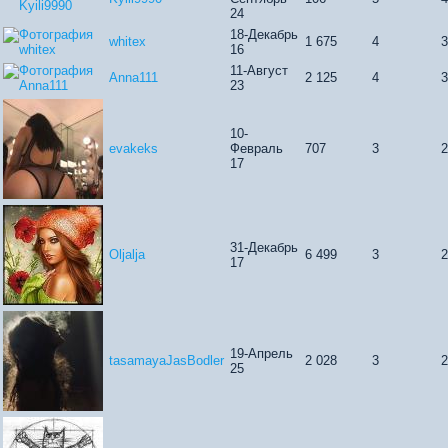
24
18-Декабрь
whitex
1 675
4
16
11-Август
Anna111
2 125
4
23
10-
evakeks
Февраль
707
3
17
31-Декабрь
Oljalja
6 499
3
17
19-Апрель
tasamayaJasBodler
2 028
3
25