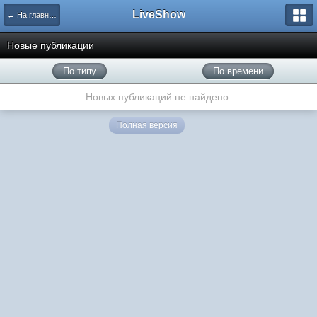
LiveShow
← На главную
Новые публикации
По типу
По времени
Новых публикаций не найдено.
Полная версия