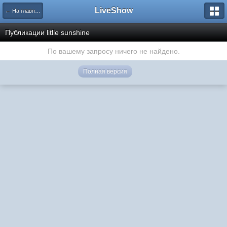
LiveShow
← На главную
Публикации litlle sunshine
По вашему запросу ничего не найдено.
Полная версия