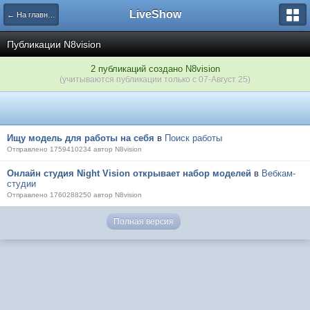
LiveShow
← На главную
Публикации N8vision
2 публикаций создано N8vision
(учитываются публикации только с 07-Август 25)
Ищу модель для работы на себя
в
Поиск работы
Отправлено 1759410234 автор N8vision
Онлайн студия Night Vision открывает набор моделей
в
Вебкам-
студии
Отправлено 1760288250 автор N8vision
Полная версия