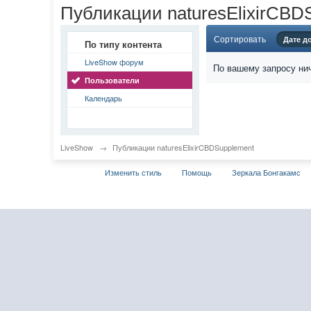
Публикации naturesElixirCBD
Сортировать
Дате д
По типу контента
LiveShow форум
По вашему запросу нич
Пользователи
Календарь
LiveShow
→
Публикации naturesElixirCBDSupplement
Изменить стиль
Помощь
Зеркала Бонгакамс