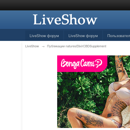
LiveShow форум
LiveShow форум
Пользовате
LiveShow
→
Публикации naturesElixirCBDSupplement