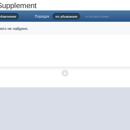
Supplement
Порядок
по возрастанию
обавления
по убыванию
его не найдено.