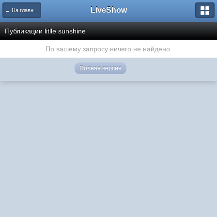
LiveShow
← На главную
Публикации litlle sunshine
По вашему запросу ничего не найдено.
Полная версия