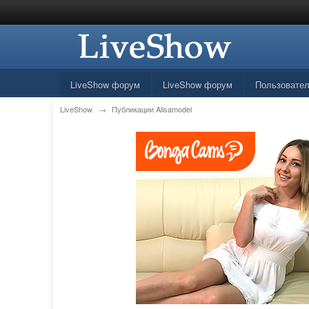
LiveShow форум
LiveShow форум
Пользовате
LiveShow
→
Публикации Alisamodel