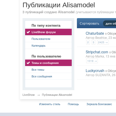
Публикации Alisamodel
3 публикаций создано Alisamodel
(учитываются публикации т
Сортировать
дате о
По типу контента
LiveShow форум
Chaturbate
в
Обсу
Автор
Beatrice
, 23 
Пользователи
2
3
2425 →
Календарь
Stripchat.com
в
Об
По пользователю
Автор
Marka
, 13 ян
1019 →
Темы и сообщения
Все темы
Luckycrush
в
Обсу
Автор
SUZANITA
, 2
Все сообщения
LiveShow
→
Публикации Alisamodel
Изменить стиль
Помощь
Зеркала Бонгакамс