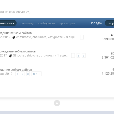
олько с 06-Август 25)
Порядок
заголовку
сообщениям
просмотрам
бновления
по 
ждение вебкам-сайтов
4
мар 2012
chaturbate
,
chatubate
,
чатурбате
и 3 еще...
1
5 990 0
суждение вебкам-сайтов
2
в 2017
Stripchat
,
strip chat
,
стрипчат
и 1 еще...
1
2
3
2 361 0
ждение вебкам-сайтов
1 125 2
6 авг 2019
1
2
3
407 →