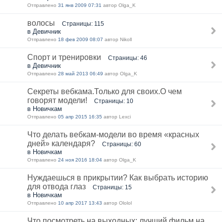
Отправлено
31 янв 2009 07:31
автор Olga_K
волосы
Страницы: 115
в Девичник
Отправлено
18 фев 2009 08:07
автор Nikoll
Спорт и тренировки
Страницы: 46
в Девичник
Отправлено
28 май 2013 06:49
автор Olga_K
Секреты вебкама.Только для своих.О чем
говорят модели!
Страницы: 10
в Новичкам
Отправлено
05 апр 2015 16:35
автор Lexci
Что делать вебкам-модели во время «красных
дней» календаря?
Страницы: 60
в Новичкам
Отправлено
24 ноя 2016 18:04
автор Olga_K
Нуждаешься в прикрытии? Как выбрать историю
для отвода глаз
Страницы: 15
в Новичкам
Отправлено
10 апр 2017 13:43
автор Ololol
Что посмотреть на выходных: лучший фильм на