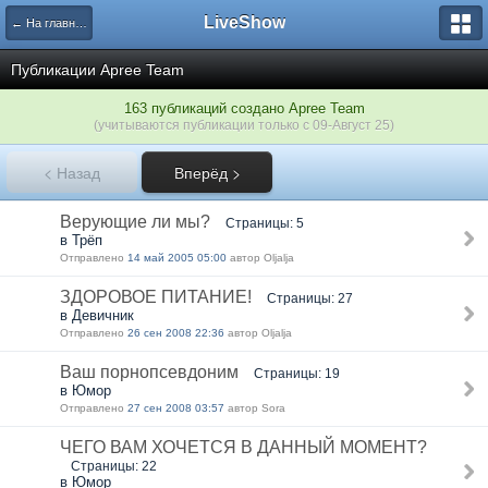
LiveShow
← На главную
Публикации Apree Team
163 публикаций создано Apree Team
(учитываются публикации только с 09-Август 25)
<
Назад
Вперёд
>
Верующие ли мы?
Страницы: 5
в Трёп
Отправлено
14 май 2005 05:00
автор Oljalja
ЗДОРОВОЕ ПИТАНИЕ!
Страницы: 27
в Девичник
Отправлено
26 сен 2008 22:36
автор Oljalja
Ваш порнопсевдоним
Страницы: 19
в Юмор
Отправлено
27 сен 2008 03:57
автор Sora
ЧЕГО ВАМ ХОЧЕТСЯ В ДАННЫЙ МОМЕНТ?
Страницы: 22
в Юмор