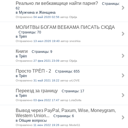
Реально ли вебкамщице найти парня?
Страницы:
62
в Мужчина и Женщина
Отправлено
04 май 2020 02:56
автор Oljalja
МОЛИТВЫ БОГАМ ВЕБКАМА ПИСАТЬ СЮДА
Страницы: 70
в Трёп
Отправлено
13 июл 2020 19:40
автор sneshka
Книги
Страницы: 9
в Трёп
Отправлено
27 фев 2021 23:09
автор Oljalja
Просто ТРЁП - 2
Страницы: 655
в Трёп
Отправлено
31 май 2021 18:22
автор urLOVE
Переезд за границу
Страницы: 17
в Трёп
Отправлено
03 фев 2022 17:47
автор LolaDolla
Вывод через PayPal, Paxum, Wise, Moneygram,
Western Union...
Страницы: 6
в Общие вопросы
Отправлено
11 июн 2022 19:26
автор Model11