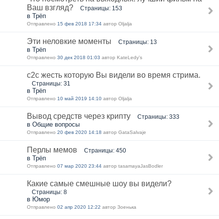
Ваш взгляд?
Страницы: 153
в Трёп
Отправлено
15 фев 2018 17:34
автор Oljalja
Эти неловкие моменты
Страницы: 13
в Трёп
Отправлено
30 дек 2018 01:03
автор KateLedy's
с2с жесть которую Вы видели во время стрима.
Страницы: 31
в Трёп
Отправлено
10 май 2019 14:10
автор Oljalja
Вывод средств через крипту
Страницы: 333
в Общие вопросы
Отправлено
20 фев 2020 14:18
автор GataSalvaje
Перлы мемов
Страницы: 450
в Трёп
Отправлено
07 мар 2020 23:44
автор tasamayaJasBodler
Какие самые смешные шоу вы видели?
Страницы: 8
в Юмор
Отправлено
02 апр 2020 12:22
автор Зоенька