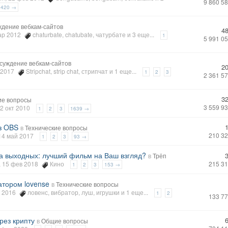
9 860 5
3420 →
ждение вебкам-сайтов
4
мар 2012
chaturbate
,
chatubate
,
чатурбате
и 3 еще...
1
5 991 0
суждение вебкам-сайтов
2
в 2017
Stripchat
,
strip chat
,
стрипчат
и 1 еще...
1
2
3
2 361 5
3
е вопросы
3 559 9
12 окт 2010
1
2
3
1639 →
з OBS
в
Технические вопросы
210 3
 14 май 2017
1
2
3
93 →
на выходных: лучший фильм на Ваш взгляд?
в
Трёп
, 15 фев 2018
Кино
215 3
1
2
3
153 →
атором lovense
в
Технические вопросы
ек 2016
ловенс
,
вибратор
,
луш
,
игрушки
и 1 еще...
1
2
133 7
рез крипту
в
Общие вопросы