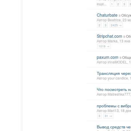
еще...
1
2
3
Chaturbate
в
Обсу
Автор
Beatrice
, 23 
2
3
2425 →
Stripchat.com
в
Об
Автор
Marka
, 13 ян
1019 →
paxum.com
в
Общи
Автор
irinaMODEL
, 
Трансляция чере
Автор
your candice
,
Что посмотреть 
Автор
Matreshka777
проблемы с вибр
Автор
Mari13
, 18 д
3
31 →
Вывод средств че