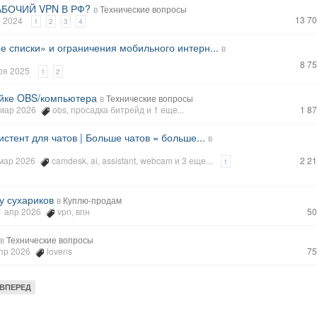
БОЧИЙ VPN В РФ?
в
Технические вопросы
13 7
р 2024
1
2
3
4
е списки» и ограничения мобильного интерн...
в
8 7
ноя 2025
1
2
йке OBS/компьютера
в
Технические вопросы
0 мар 2026
obs
,
просадка битрейд
и 1 еще...
1 8
истент для чатов | Больше чатов = больше...
в
 мар 2026
camdesk
,
ai
,
assistant
,
webcam
и 3 еще...
2 2
1
у сухариков
в
Куплю-продам
01 апр 2026
vpn
,
впн
50
в
Технические вопросы
апр 2026
lovens
75
ВПЕРЕД