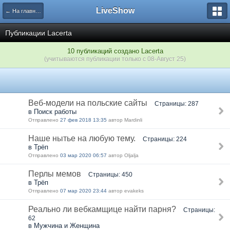
LiveShow
← На главную
Публикации Lacerta
10 публикаций создано Lacerta
(учитываются публикации только с 08-Август 25)
Веб-модели на польские сайты
Страницы: 287
в Поиск работы
Отправлено
27 фев 2018 13:35
автор Mardinli
Наше нытье на любую тему.
Страницы: 224
в Трёп
Отправлено
03 мар 2020 06:57
автор Oljalja
Перлы мемов
Страницы: 450
в Трёп
Отправлено
07 мар 2020 23:44
автор evakeks
Реально ли вебкамщице найти парня?
Страницы:
62
в Мужчина и Женщина