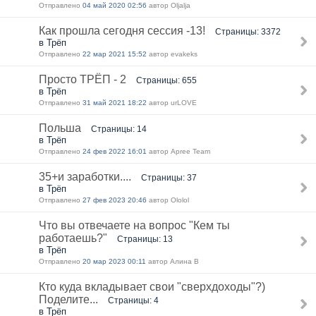
Отправлено
04 май 2020 02:56
автор Oljalja
Как прошла сегодня сессия -13!
Страницы: 3372
в Трёп
Отправлено
22 мар 2021 15:52
автор evakeks
Просто ТРЁП - 2
Страницы: 655
в Трёп
Отправлено
31 май 2021 18:22
автор urLOVE
Польша
Страницы: 14
в Трёп
Отправлено
24 фев 2022 16:01
автор Apree Team
35+и заработки....
Страницы: 37
в Трёп
Отправлено
27 фев 2023 20:46
автор Ololol
Что вы отвечаете на вопрос "Кем ты
работаешь?"
Страницы: 13
в Трёп
Отправлено
20 мар 2023 00:11
автор Алина В
Кто куда вкладывает свои "сверхдоходы"?)
Поделите...
Страницы: 4
в Трёп