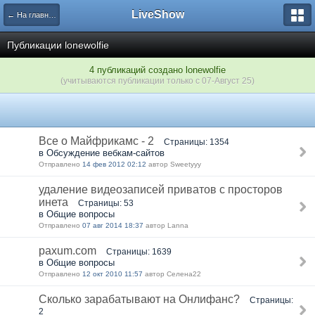
LiveShow
← На главную
Публикации lonewolfie
4 публикаций создано lonewolfie
(учитываются публикации только с 07-Август 25)
Все о Майфрикамс - 2
Страницы: 1354
в Обсуждение вебкам-сайтов
Отправлено
14 фев 2012 02:12
автор Sweetyyy
удаление видеозаписей приватов с просторов
инета
Страницы: 53
в Общие вопросы
Отправлено
07 авг 2014 18:37
автор Lanna
paxum.com
Страницы: 1639
в Общие вопросы
Отправлено
12 окт 2010 11:57
автор Селена22
Сколько зарабатывают на Онлифанс?
Страницы:
2