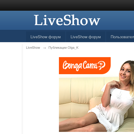
LiveShow форум
LiveShow форум
Пользовате
LiveShow
→
Публикации Olga_K