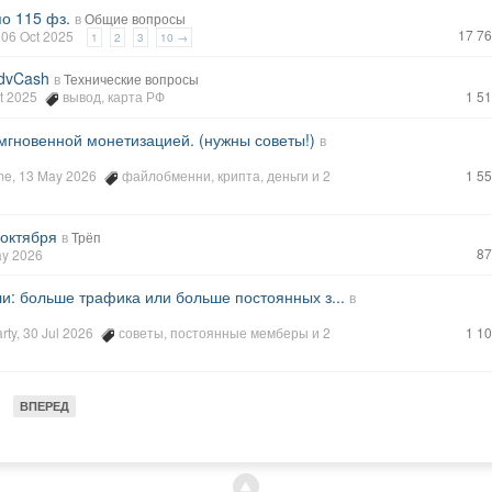
по 115 фз.
в
Общие вопросы
17 7
, 06 Oct 2025
1
2
3
10 →
dvCash
в
Технические вопросы
ct 2025
вывод
,
карта РФ
1 5
мгновенной монетизацией. (нужны советы!)
в
me
, 13 May 2026
файлобменни
,
крипта
,
деньги
и 2
1 5
 октября
в
Трёп
87
ay 2026
и: больше трафика или больше постоянных з...
в
rty
, 30 Jul 2026
советы
,
постоянные мемберы
и 2
1 1
ВПЕРЕД