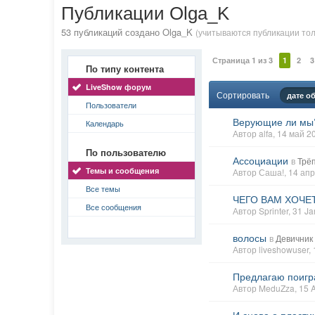
Публикации Olga_K
53 публикаций создано Olga_K
(учитываются публикации толь
Страница 1 из 3
1
2
3
По типу контента
LiveShow форум
Сортировать
дате о
Пользователи
Верующие ли мы
Календарь
Автор
alfa
, 14 май 
По пользователю
Ассоциации
в
Трё
Темы и сообщения
Автор
Саша!
, 14 ап
Все темы
ЧЕГО ВАМ ХОЧЕ
Все сообщения
Автор
Sprinter
, 31 J
волосы
в
Девичник
Автор
liveshowuser
,
Предлагаю поигра
Автор
MeduZza
, 15