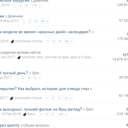
ческой хирургии
в
Девичник
129 8
ul 2010
1
2
3
116 →
ки
в
Девичник
57 0
 28 May 2013
1
2
3
46 →
ам-модели во время «красных дней» календаря?
в
175 9
v 2016
полезная статья
1
2
3
60 →
суждение вебкам-сайтов
12
2 Jan 2017
coomeet
,
free
,
платим за фри
,
фри
и 5 еще...
13 970 4
й тухлый день?
в
Трёп
20 2
Apr 2017
1
2
3
5 →
крытии? Как выбрать историю для отвода глаз
в
61 1
r 2017
полезная статья
1
2
3
15 →
на выходных: лучший фильм на Ваш взгляд?
в
Трёп
, 15 Feb 2018
Кино
215 1
1
2
3
153 →
рез крипту
в
Общие вопросы