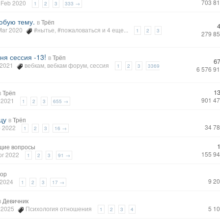
703 8
0 Feb 2020
1
2
3
333 →
юбую тему.
в
Трёп
 Mar 2020
#нытье
,
#пожаловаться
и 4 еще...
1
2
3
279 8
ня сессия -13!
в
Трёп
6
r 2021
вебкам
,
вебкам форум
,
сессия
1
2
3
3369
6 576 9
1
в
Трёп
901 4
y 2021
1
2
3
655 →
цу
в
Трёп
34 7
b 2022
1
2
3
16 →
щие вопросы
155 9
Apr 2022
1
2
3
91 →
ор
9 2
 2024
1
2
3
17 →
в
Девичник
n 2025
Психология отношения
5 1
1
2
3
4