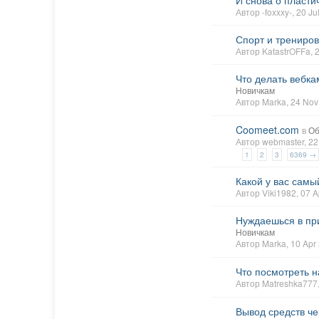
И снова о пласти
Автор
-foxxxy-
, 20 J
Спорт и трениров
Автор
KatastrOFFa
,
Что делать вебк
Новичкам
Автор
Marka
, 24 No
Coomeet.com
в
Об
Автор
webmaster
, 2
1
2
3
6369 →
Какой у вас самы
Автор
Viki1982
, 07 
Нуждаешься в при
Новичкам
Автор
Marka
, 10 Ap
Что посмотреть 
Автор
Matreshka777
Вывод средств че