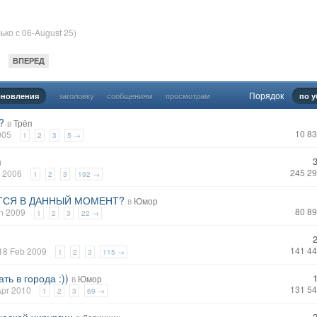
ко с 06-August 25)
ВПЕРЕД
Порядок
заголовку
сообщениям
просмотрам
бновления
по 
?
в
Трёп
10 8
2005
1
2
3
5 →
п
245 2
р 2006
1
2
3
192 →
ТСЯ В ДАННЫЙ МОМЕНТ?
в
Юмор
80 8
an 2009
1
2
3
22 →
141 4
 18 Feb 2009
1
2
3
115 →
ть в города :))
в
Юмор
131 5
 Apr 2010
1
2
3
69 →