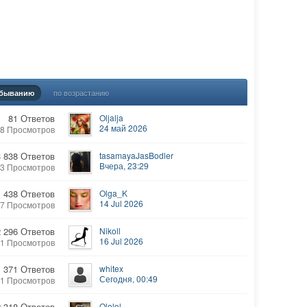
по возрастанию
убыванию
81 Ответов
Oljalja
24 май 2026
38 Просмотров
3 838 Ответов
tasamayaJasBodler
Вчера, 23:29
93 Просмотров
438 Ответов
Olga_K
14 Jul 2026
97 Просмотров
2 296 Ответов
Nikoll
16 Jul 2026
41 Просмотров
1 371 Ответов
whitex
Сегодня, 00:49
41 Просмотров
2 318 Ответов
Ololol