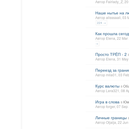
Автор
Fairlady_Z
, 2
Наше нытье на л
Автор
alisssaali
, 03
224 →
Как прошла сегод
Автор
Elena
, 22 Ma
→
Просто ТРЁП - 2
Автор
Elena
, 31 Ma
Переезд за грани
Автор
mila01
, 03 Fe
Курс валюты
в
Об
Автор
Lera321
, 08 
Игра в слова
в
Юм
Автор
forger
, 07 Sep
Личные границы
Автор
Oljalja
, 22 Ju