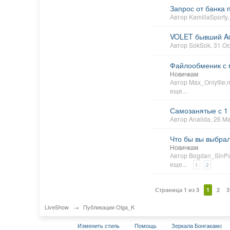
Запрос от банка 
Автор
KamillaSporty
VOLET бывший A
Автор
SokSok
, 31 O
Файлообменик с 
Новичкам
Автор
Max_Onlyfile.
еще...
Самозанятые с 1
Автор
Analida
, 26 M
Что бы вы выбрал
Новичкам
Автор
Bogdan_SinPa
еще...
1
2
Страница 1 из 3
1
2
3
LiveShow
→
Публикации Olga_K
Изменить стиль
Помощь
Зеркала Бонгакамс