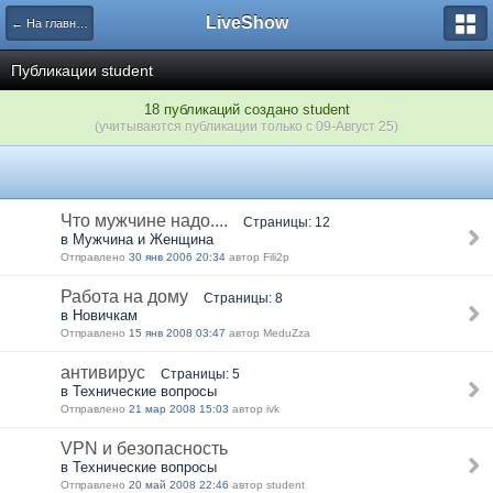
LiveShow
← На главную
Публикации student
18 публикаций создано student
(учитываются публикации только с 09-Август 25)
Что мужчине надо....
Страницы: 12
в Мужчина и Женщина
Отправлено
30 янв 2006 20:34
автор Fili2p
Работа на дому
Страницы: 8
в Новичкам
Отправлено
15 янв 2008 03:47
автор MeduZza
антивирус
Страницы: 5
в Технические вопросы
Отправлено
21 мар 2008 15:03
автор ivk
VPN и безопасность
в Технические вопросы
Отправлено
20 май 2008 22:46
автор student