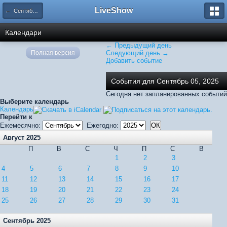
LiveShow
← Сентябрь 2025
Календари
← Предыдущий день
Полная версия
Следующий день →
Добавить событие
События для Сентябрь 05, 2025
Сегодня нет запланированных событий
Выберите календарь
Календарь
Перейти к
Ежемесячно:
Ежегодно:
Август 2025
П
В
С
Ч
П
С
В
1
2
3
4
5
6
7
8
9
10
11
12
13
14
15
16
17
18
19
20
21
22
23
24
25
26
27
28
29
30
31
Сентябрь 2025