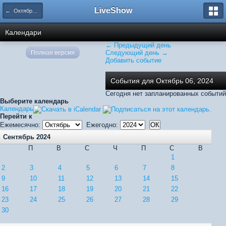
LiveShow
← Октябрь 2024
Календари
← Предыдущий день
Полная версия
Следующий день →
Добавить событие
События для Октябрь 06, 2024
Сегодня нет запланированных событий
Выберите календарь
Календарь
Перейти к
Ежемесячно:
Ежегодно:
Сентябрь 2024
П
В
С
Ч
П
С
В
1
2
3
4
5
6
7
8
9
10
11
12
13
14
15
16
17
18
19
20
21
22
23
24
25
26
27
28
29
30